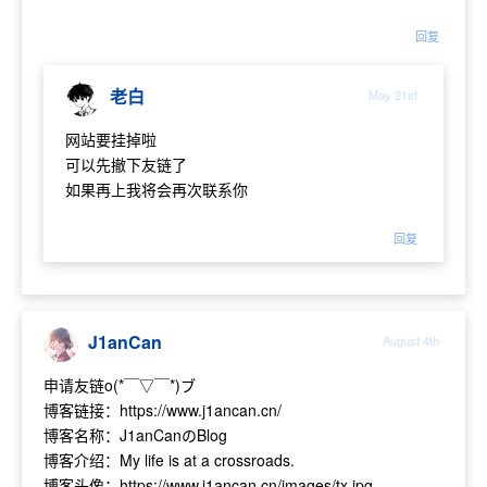
回复
老白
May 21st
网站要挂掉啦
可以先撤下友链了
如果再上我将会再次联系你
回复
J1anCan
August 4th
申请友链o(*￣▽￣*)ブ
博客链接：https://www.j1ancan.cn/
博客名称：J1anCanのBlog
博客介绍：My life is at a crossroads.
博客头像：https://www.j1ancan.cn/images/tx.jpg