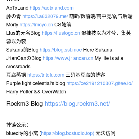
AoTxLand
https://aotxland.com
藤の青
https://i.a632079.me/
萌新/伪前端/高中党/弱气后端
Morty
https://imcyc.cn
CS随笔
Lius的无名Blog
https://liustogo.cn
聚拙技以为才兮，集芙
蓉以为裳
Sukanu的Blog
https://blog.ssf.moe
Here Sukanu.
J1anCanのBlog
https://www.j1ancan.cn
My life is at a
crossroads.
豆腐蒸锅
https://tntofu.com
三硝基豆腐的博客
Purple light celestial's blog
https://ce2191210307.gitee.io/
Harry Potter && OverWatch
Rockm3 Blog
https://blog.rockm3.net/
掉链公示：
bluecity的小窝 (
https://blog.bcstudio.top)
无法访问